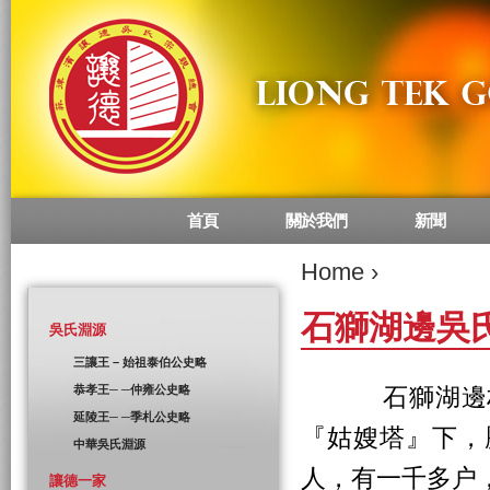
首頁
關於我們
新聞
Main menu
Home
›
石獅湖邊吳
吳氏淵源
三讓王 – 始祖泰伯公史略
恭孝王─ ─仲雍公史略
石獅湖邊村，
延陵王─ ─季札公史略
『姑嫂塔』下，
中華吳氏淵源
人，有一千多户
讓德一家