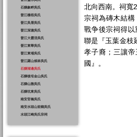
北向西南。祠寬20
石獅象畔吳氏
晉江棲梧吳氏
宗祠為磚木結構，
晉江吳厝吳氏
戰争後宗祠得以
晉江深滬吳氏
晉江大霞浯吳氏
聯是『玉葉金枝
晉江東華吳氏
孝子裔；三讓帝
晉江東埔吳氏
晉江羅山候林吳氏
國』。
石獅湖邊吳氏
石獅後垵金山吳氏
石獅山雅吳氏
石獅坑東吳氏
南安官橋吳氏
南安水頭山前鄉吳氏
水頭江崎吳氏宗祠