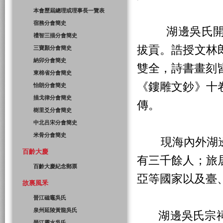
本會歷屆總理或理事長一覽表
宿務分會簡史
湖邊吳氏開基始
禮智三描分會簡史
拔貢。誥授文林
三寶顏分會簡史
納卯分會簡史
雙全，詩書畫刻
東棉省分會簡史
《鏤雕文鈔》十
怡朗分會簡史
描戈律分會簡史
傳。
樹里爻分會簡史
中北吕宋分會簡史
米骨分會簡史
現海內外湖邊
百齡大慶
有三千餘人；旅
百齡大慶紀念郵票
亞等國家以及臺
故裏風釆
晉江磁竈吳氏
泉州延陵黃龍吳氏
湖邊吳氏宗祠
晉江靈水吳氏