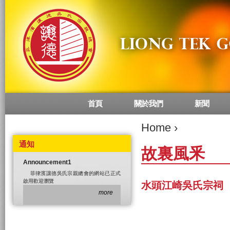
首頁
關於我們
新聞
Main menu
Home
›
通知
故裏風釆
Announcement1
菲律濱讓德吳氏宗親總會的網站已正式
啟用歡迎瀏覽
水頭江崎吳氏宗祠
more