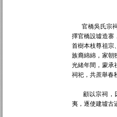
官橋吳氏宗祠
擇官橋設墟造寨
首樹本枝尊祖宗
族裔綿綿，家朝
光緒年間，蒙承
祠祀，共蔗舉春
顧以宗祠，因
夷，逐使建墟古