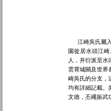
江崎吳氏屬入
園徙居水頭江崎
人，并衍派至水
雲霄城關及世界
崎吳氏的分支，
均有詳細記載。
文德，丕繩振武