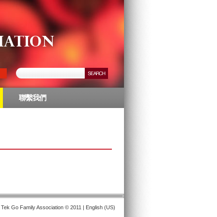
聯繫我們
 Tek Go Family Association © 2011 | English (US)