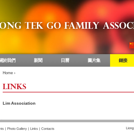
關於我們
新聞
日曆
圖片集
鏈接
Home
›
LINKS
Lim Association
Liong
nts
|
Photo Gallery
|
Links
|
Contacts