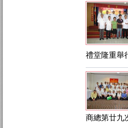
禮堂隆重舉
商總第廿九