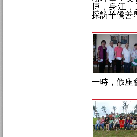
博，身江，
探訪華僑善
一時，假座