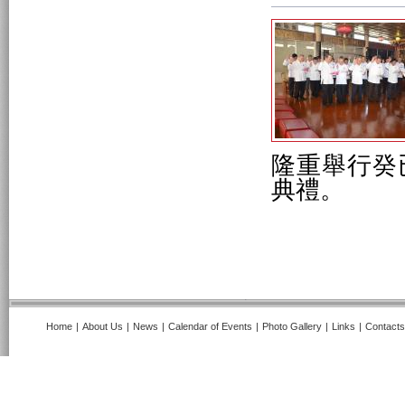
隆重舉行癸
典禮。
Home
|
About Us
|
News
|
Calendar of Events
|
Photo Gallery
|
Links
|
Contacts