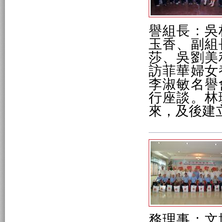
譽組長：吳
玉香、副組
莎、吳劉美
訪菲華婦女
李淑敏名譽
行座談。林
來，及後建
務理事：文