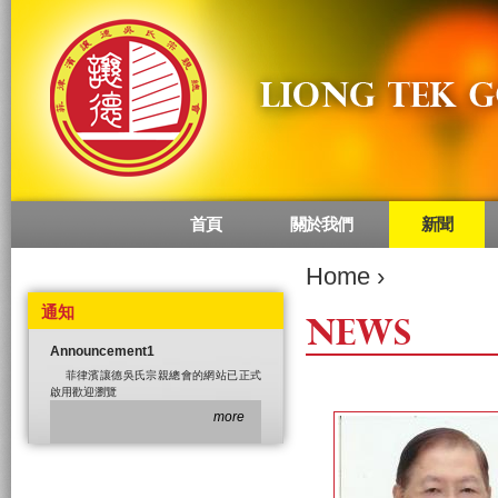
首頁
關於我們
新聞
Main menu
Home
›
通知
NEWS
Announcement1
菲律濱讓德吳氏宗親總會的網站已正式
啟用歡迎瀏覽
more