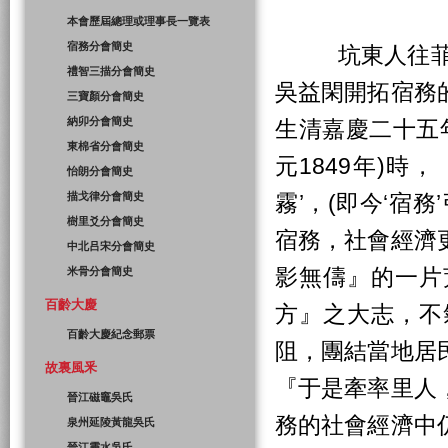
本會歷屆總理或理事長一覽表
宿務分會簡史
坑東人往菲律
禮智三描分會簡史
吳益閑開拓宿務
三寶顏分會簡史
納卯分會簡史
生清嘉慶二十五年
東棉省分會簡史
元1849年)時
怡朗分會簡史
描戈律分會簡史
霧’，(即今‘宿
樹里爻分會簡史
宿務，社會經濟
中北吕宋分會簡史
影無儔』的一片
米骨分會簡史
百齡大慶
方』之大志，不
百齡大慶紀念郵票
阻，團結當地居
故裏風釆
『于是牽率里人
晉江磁竈吳氏
務的社會經濟中
泉州延陵黃龍吳氏
晉江靈水吳氏