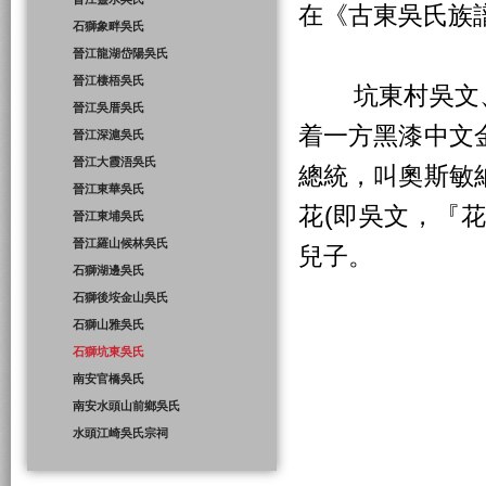
在《古東吳氏族
石獅象畔吳氏
晉江龍湖岱陽吳氏
晉江棲梧吳氏
坑東村吳文、
晉江吳厝吳氏
着一方黑漆中文
晉江深滬吳氏
晉江大霞浯吳氏
總統，叫奧斯敏
晉江東華吳氏
花(即吳文，『花
晉江東埔吳氏
晉江羅山候林吳氏
兒子。
石獅湖邊吳氏
石獅後垵金山吳氏
石獅山雅吳氏
石獅坑東吳氏
南安官橋吳氏
南安水頭山前鄉吳氏
水頭江崎吳氏宗祠