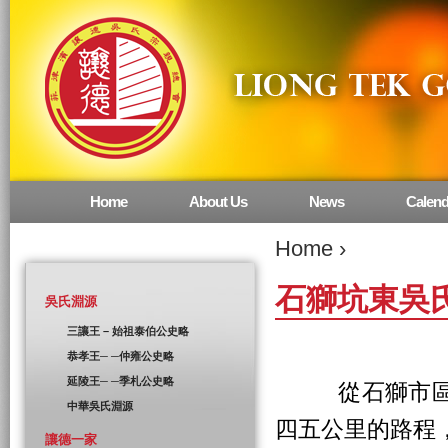
Home
About Us
News
Calend
Main menu
Home
›
石獅坑東吳
吳氏淵源
三讓王 – 始祖泰伯公史略
恭孝王─ ─仲雍公史略
延陵王─ ─季札公史略
從石獅市區出
中華吳氏淵源
四五公里的路程
讓德一家