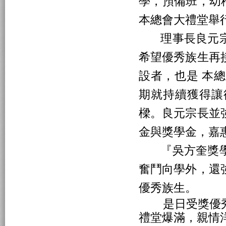
學，預備班，幼
本總會大禮堂舉
理事長良元宗
希望優秀族生再
設者，也是 本
期就持續獲得讓
樑。良元宗長並
金與獎學金，嘉
『吳方奎獎學
奮鬥向學外，還
優秀族生。
是日受獎優秀
禮堂爆滿，親情