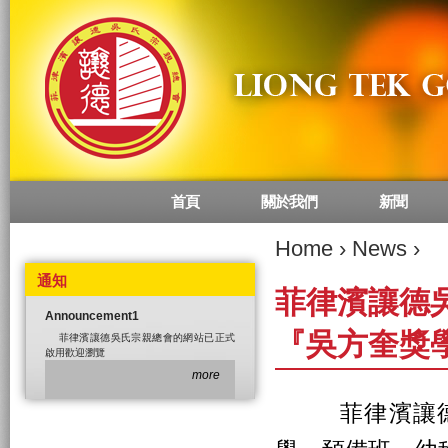
首頁
關於我們
新聞
Main menu
Home
›
News
›
通知
菲律濱讓德
Announcement1
『吳方奎獎
菲律濱讓德吳氏宗親總會的網站已正式
啟用歡迎瀏覽
more
菲律濱讓德吳